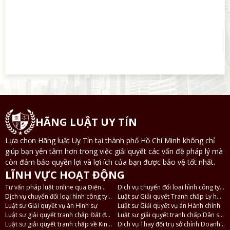
HÃNG LUẬT UY TÍN
Lựa chọn Hãng luật Uy Tín tại thành phố Hồ Chí Minh không chỉ
giúp bạn yên tâm hơn trong việc giải quyết các vấn đề pháp lý mà
còn đảm bảo quyền lợi và lợi ích của bạn được bảo vệ tốt nhất.
LĨNH VỰC HOẠT ĐỘNG
Tư vấn pháp luật online qua Điện
Dịch vụ chuyển đổi loại hình công ty
thoại, Zalo
Dịch vụ chuyển đổi loại hình công ty
TNHH 2 thành viên thành công ty
Luật sư Giải quyết Tranh chấp Ly hôn
TNHH thành công ty Cổ phần và
Luật sư Giải quyết vụ án Hình sự
TNHH 1 thành viên
và Tài sản
Luật sư Giải quyết vụ án Hành chính
ngược lại
Luật sư giải quyết tranh chấp Đất đai
Luật sư giải quyết tranh chấp Dân sự
- Nhà ở
Luật sư giải quyết tranh chấp về Kinh
- Thừa kế
Dịch vụ Thay đổi trụ sở chính Doanh