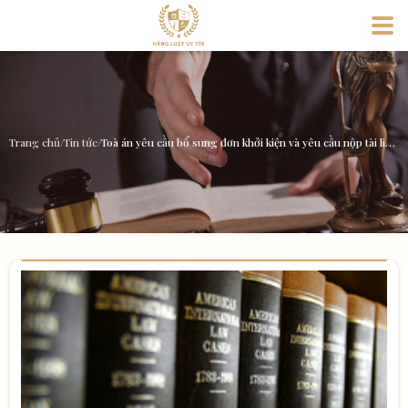
Trang chủ
/
Tin tức
/
Toà án yêu cầu bổ sung đơn khởi kiện và yêu cầu nộp tài liệu chứng minh