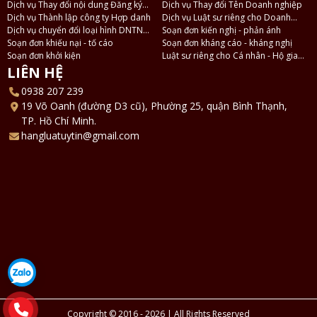
tế
Dịch vụ Thay đổi nội dung Đăng ký
nghiệp
Dịch vụ Thay đổi Tên Doanh nghiệp
Doanh nghiệp
Dịch vụ Thành lập công ty Hợp danh
Dịch vụ Luật sư riêng cho Doanh
Dịch vụ chuyển đổi loại hình DNTN
nghiệp
Soạn đơn kiến nghị - phản ánh
thành Công ty TNHH
Soạn đơn khiếu nại - tố cáo
Soạn đơn kháng cáo - kháng nghị
Soạn đơn khởi kiện
Luật sư riêng cho Cá nhân - Hộ gia
đình
LIÊN HỆ
0938 207 239
19 Võ Oanh (đường D3 cũ), Phường 25, quận Bình Thạnh,
TP. Hồ Chí Minh.
hangluatuytin@gmail.com
Copyright © 2016 - 2026 | All Rights Reserved