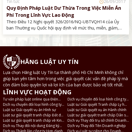
Tin tức
26/09/2017
Quy Định Pháp Luật Dư Thừa Trong Việc Miễn Án
Phí Trong Lĩnh Vực Lao Động
Theo Điều 12 Nghị quyết 326/2016/NQ-UBTVQH14 của Ủy
ban Thường vụ Quốc hội quy định về mức thu, miễn, giảm,
thu, nộp, quản lý và sử dụng án phí và lệ phí tòa án, có 5
trường hợp được miễn nộp án phí, tạm ứng án phí.
HÃNG LUẬT UY TÍN
Lựa chọn Hãng luật Uy Tín tại thành phố Hồ Chí Minh không chỉ
giúp bạn yên tâm hơn trong việc giải quyết các vấn đề pháp lý mà
còn đảm bảo quyền lợi và lợi ích của bạn được bảo vệ tốt nhất.
LĨNH VỰC HOẠT ĐỘNG
Tư vấn pháp luật online qua Điện
Dịch vụ chuyển đổi loại hình công ty
thoại, Zalo
Dịch vụ chuyển đổi loại hình công ty
TNHH 2 thành viên thành công ty
Luật sư Giải quyết Tranh chấp Ly hôn
TNHH thành công ty Cổ phần và
Luật sư Giải quyết vụ án Hình sự
TNHH 1 thành viên
và Tài sản
Luật sư Giải quyết vụ án Hành chính
ngược lại
Luật sư giải quyết tranh chấp Đất đai
Luật sư giải quyết tranh chấp Dân sự
- Nhà ở
Luật sư giải quyết tranh chấp về Kinh
- Thừa kế
Dịch vụ Thay đổi trụ sở chính Doanh
tế
Dịch vụ Thay đổi nội dung Đăng ký
nghiệp
Dịch vụ Thay đổi Tên Doanh nghiệp
Doanh nghiệp
Dịch vụ Thành lập công ty Hợp danh
Dịch vụ Luật sư riêng cho Doanh