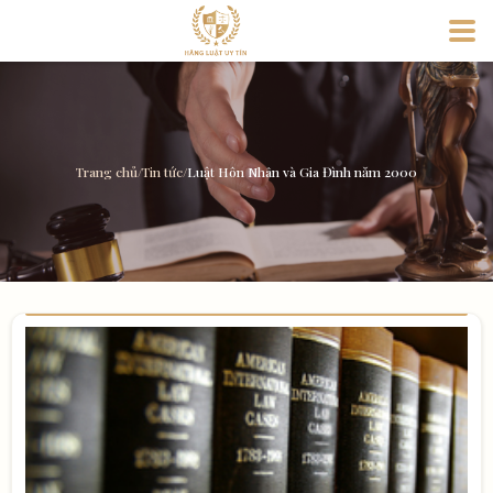
Trang chủ
/
Tin tức
/
Luật Hôn Nhân và Gia Đình năm 2000