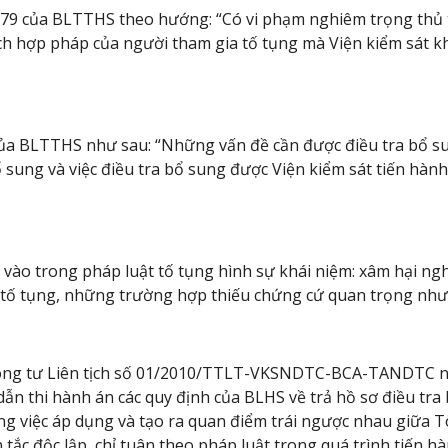
179 của BLTTHS theo hướng: “Có vi phạm nghiêm trọng thủ t
ích hợp pháp của người tham gia tố tụng mà Viện kiểm sát 
ủa BLTTHS như sau: “Những vấn đề cần được điều tra bổ s
 sung và việc điều tra bổ sung được Viện kiểm sát tiến hành
vào trong pháp luật tố tụng hình sự khái niệm: xâm hại ngh
tố tụng, những trường hợp thiếu chứng cứ quan trọng nhưn
hông tư Liên tịch số 01/2010/TTLT-VKSNDTC-BCA-TANDTC 
 thi hành án các quy định của BLHS về trả hồ sơ điều tra 
ong việc áp dụng và tạo ra quan điểm trái ngược nhau giữa T
tắc độc lập, chỉ tuân theo pháp luật trong quá trình tiến hà