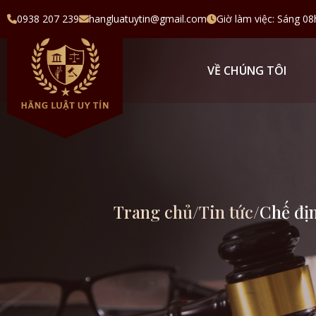
0938 207 239
hangluatuytin@gmail.com
Giờ làm việc: Sáng 08
VỀ CHÚNG TÔI
Trang chủ
/
Tin tức
/
Chế địn