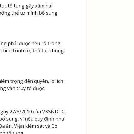
ục tố tụng gây xâm hại
không thể tự mình bổ sung
ung phải được nêu rõ trong
 theo trình tự, thủ tục chung
iêm trọng đến quyền, lợi ích
g vẫn truy tố được.
ngày 27/8/2010 của VKSNDTC,
bổ sung, vì nếu quy định như
òa án, Viện kiểm sát và Cơ
nh tố tụng.