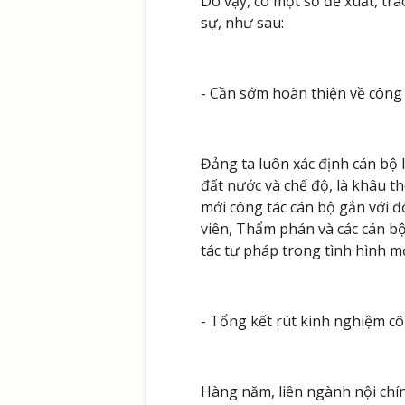
Do vậy, có một số đề xuất, tr
sự, như sau:
- Cần sớm hoàn thiện về công 
Đảng ta luôn xác định cán bộ 
đất nước và chế độ, là khâu t
mới công tác cán bộ gắn với đ
viên, Thẩm phán và các cán b
tác tư pháp trong tình hình m
- Tổng kết rút kinh nghiệm c
Hàng năm, liên ngành nội chín