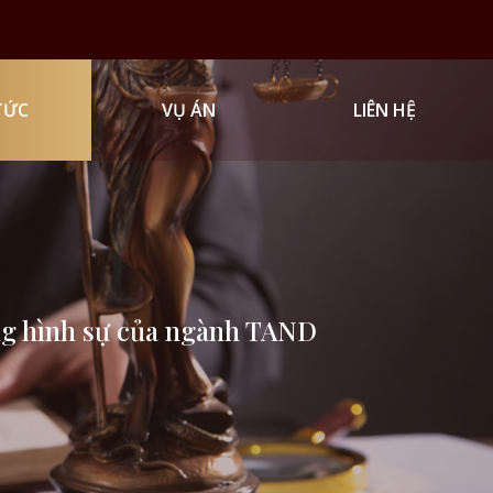
TỨC
VỤ ÁN
LIÊN HỆ
ụng hình sự của ngành TAND