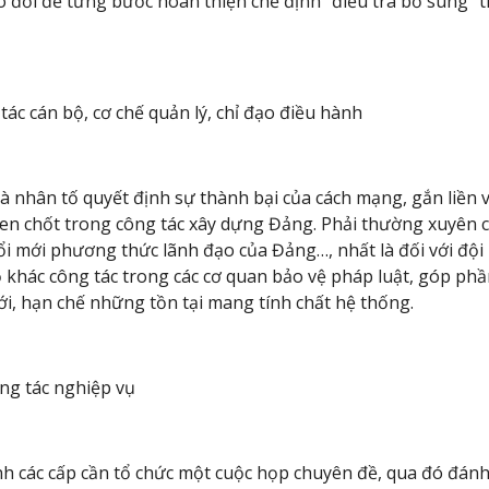
ao đổi để từng bước hoàn thiện chế định “điều tra bổ sung” 
tác cán bộ, cơ chế quản lý, chỉ đạo điều hành
là nhân tố quyết định sự thành bại của cách mạng, gắn liền
hen chốt trong công tác xây dựng Đảng. Phải thường xuyên c
ổi mới phương thức lãnh đạo của Đảng…, nhất là đối với đội 
ộ khác công tác trong các cơ quan bảo vệ pháp luật, góp ph
ới, hạn chế những tồn tại mang tính chất hệ thống.
ông tác nghiệp vụ
h các cấp cần tổ chức một cuộc họp chuyên đề, qua đó đánh