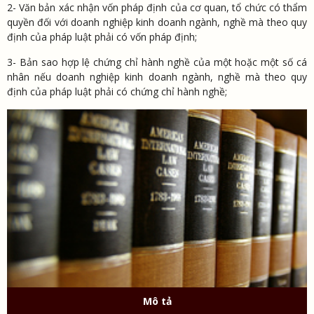
2- Văn bản xác nhận vốn pháp định của cơ quan, tổ chức có thẩm
quyền đối với doanh nghiệp kinh doanh ngành, nghề mà theo quy
định của pháp luật phải có vốn pháp định;
3- Bản sao hợp lệ chứng chỉ hành nghề của một hoặc một số cá
nhân nếu doanh nghiệp kinh doanh ngành, nghề mà theo quy
định của pháp luật phải có chứng chỉ hành nghề;
Mô tả