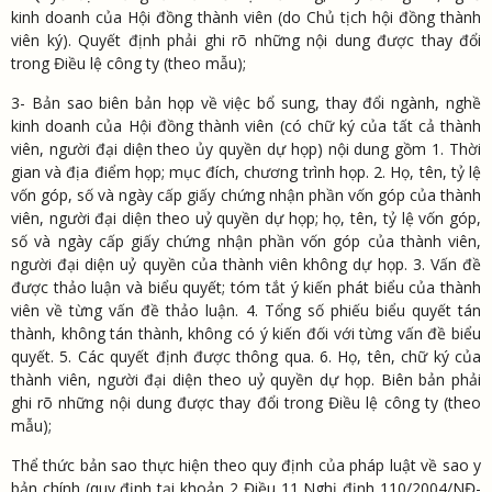
kinh doanh của Hội đồng thành viên (do Chủ tịch hội đồng thành
viên ký). Quyết định phải ghi rõ những nội dung được thay đổi
trong Điều lệ công ty (theo mẫu);
3- Bản sao biên bản họp về việc bổ sung, thay đổi ngành, nghề
kinh doanh của Hội đồng thành viên (có chữ ký của tất cả thành
viên, người đại diện theo ủy quyền dự họp) nội dung gồm 1. Thời
gian và địa điểm họp; mục đích, chương trình họp. 2. Họ, tên, tỷ lệ
vốn góp, số và ngày cấp giấy chứng nhận phần vốn góp của thành
viên, người đại diện theo uỷ quyền dự họp; họ, tên, tỷ lệ vốn góp,
số và ngày cấp giấy chứng nhận phần vốn góp của thành viên,
người đại diện uỷ quyền của thành viên không dự họp. 3. Vấn đề
được thảo luận và biểu quyết; tóm tắt ý kiến phát biểu của thành
viên về từng vấn đề thảo luận. 4. Tổng số phiếu biểu quyết tán
thành, không tán thành, không có ý kiến đối với từng vấn đề biểu
quyết. 5. Các quyết định được thông qua. 6. Họ, tên, chữ ký của
thành viên, người đại diện theo uỷ quyền dự họp. Biên bản phải
ghi rõ những nội dung được thay đổi trong Điều lệ công ty (theo
mẫu);
Thể thức bản sao thực hiện theo quy định của pháp luật về sao y
bản chính (quy định tại khoản 2 Điều 11 Nghị định 110/2004/NĐ-