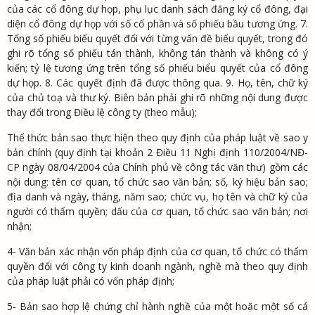
của các cổ đông dự họp, phụ lục danh sách đăng ký cổ đông, đại
diện cổ đông dự họp với số cổ phần và số phiếu bầu tương ứng. 7.
Tổng số phiếu biểu quyết đối với từng vấn đề biểu quyết, trong đó
ghi rõ tổng số phiếu tán thành, không tán thành và không có ý
kiến; tỷ lệ tương ứng trên tổng số phiếu biểu quyết của cổ đông
dự họp. 8. Các quyết định đã được thông qua. 9. Họ, tên, chữ ký
của chủ toạ và thư ký. Biên bản phải ghi rõ những nội dung được
thay đổi trong Điều lệ công ty (theo mẫu);
Thể thức bản sao thực hiện theo quy định của pháp luật về sao y
bản chính (quy định tại khoản 2 Điều 11 Nghị định 110/2004/NĐ-
CP ngày 08/04/2004 của Chính phủ về công tác văn thư) gồm các
nội dung: tên cơ quan, tổ chức sao văn bản; số, ký hiệu bản sao;
địa danh và ngày, tháng, năm sao; chức vụ, họ tên và chữ ký của
người có thẩm quyền; dấu của cơ quan, tổ chức sao văn bản; nơi
nhận;
4- Văn bản xác nhận vốn pháp định của cơ quan, tổ chức có thẩm
quyền đối với công ty kinh doanh ngành, nghề mà theo quy định
của pháp luật phải có vốn pháp định;
5- Bản sao hợp lệ chứng chỉ hành nghề của một hoặc một số cá