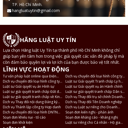
TP. Hồ Chí Minh.
hangluatuytin@gmail.com
HÃNG LUẬT UY TÍN
Lựa chọn Hãng luật Uy Tín tại thành phố Hồ Chí Minh không chỉ
giúp bạn yên tâm hơn trong việc giải quyết các vấn đề pháp lý mà
còn đảm bảo quyền lợi và lợi ích của bạn được bảo vệ tốt nhất.
LĨNH VỰC HOẠT ĐỘNG
Tư vấn pháp luật online qua Điện
Dịch vụ chuyển đổi loại hình công ty
thoại, Zalo
Dịch vụ chuyển đổi loại hình công ty
TNHH 2 thành viên thành công ty
Luật sư Giải quyết Tranh chấp Ly hôn
TNHH thành công ty Cổ phần và
Luật sư Giải quyết vụ án Hình sự
TNHH 1 thành viên
và Tài sản
Luật sư Giải quyết vụ án Hành chính
ngược lại
Luật sư giải quyết tranh chấp Đất đai
Luật sư giải quyết tranh chấp Dân sự
- Nhà ở
Luật sư giải quyết tranh chấp về Kinh
- Thừa kế
Dịch vụ Thay đổi trụ sở chính Doanh
tế
Dịch vụ Thay đổi nội dung Đăng ký
nghiệp
Dịch vụ Thay đổi Tên Doanh nghiệp
Doanh nghiệp
Dịch vụ Thành lập công ty Hợp danh
Dịch vụ Luật sư riêng cho Doanh
Dịch vụ chuyển đổi loại hình DNTN
nghiệp
Soạn đơn kiến nghị - phản ánh
thành Công ty TNHH
Soạn đơn khiếu nại - tố cáo
Soạn đơn kháng cáo - kháng nghị
Soạn đơn khởi kiện
Luật sư riêng cho Cá nhân - Hộ gia
đình