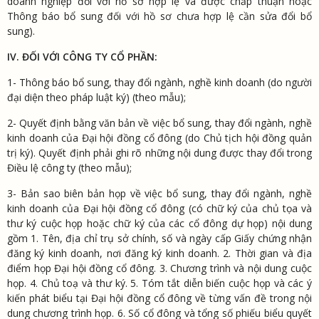
doanh nghiệp đối với hồ sơ hợp lệ và được chấp thuận hoặc
Thông báo bổ sung đối với hồ sơ chưa hợp lệ cần sửa đổi bổ
sung).
IV. ĐỐI VỚI CÔNG TY CỔ PHẦN:
1- Thông báo bổ sung, thay đổi ngành, nghề kinh doanh (do người
đại diện theo pháp luật ký) (theo mẫu);
2- Quyết định bằng văn bản về việc bổ sung, thay đổi ngành, nghề
kinh doanh của Đại hội đồng cổ đông (do Chủ tịch hội đồng quản
trị ký). Quyết định phải ghi rõ những nội dung được thay đổi trong
Điều lệ công ty (theo mẫu);
3- Bản sao biên bản họp về việc bổ sung, thay đổi ngành, nghề
kinh doanh của Đại hội đồng cổ đông (có chữ ký của chủ tọa và
thư ký cuộc họp hoặc chữ ký của các cổ đông dự họp) nội dung
gồm 1. Tên, địa chỉ trụ sở chính, số và ngày cấp Giấy chứng nhận
đăng ký kinh doanh, nơi đăng ký kinh doanh. 2. Thời gian và địa
điểm họp Đại hội đồng cổ đông. 3. Chương trình và nội dung cuộc
họp. 4. Chủ toạ và thư ký. 5. Tóm tắt diễn biến cuộc họp và các ý
kiến phát biểu tại Đại hội đồng cổ đông về từng vấn đề trong nội
dung chương trình họp. 6. Số cổ đông và tổng số phiếu biểu quyết