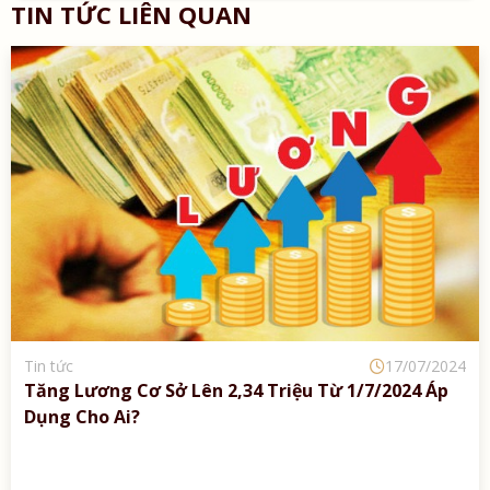
TIN TỨC LIÊN QUAN
Tin tức
17/07/2024
Chi Phí Thông Báo Trên Phương Tiện Thông Tin
Đại Chúng Là Lệ Phí Đương Sự Có Yêu Cầu Thông
Báo Chịu