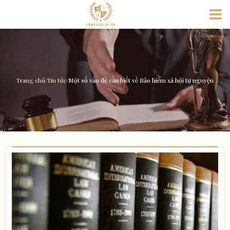
Trang chủ
/
Tin tức
/
Một số vấn đề cần biết về Bảo hiểm xã hội tự nguyện