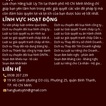
Lựa chọn Hãng luật Uy Tín tại thành phố Hồ Chí Minh không chỉ
giúp bạn yên tâm hơn trong việc giải quyết các vấn đề pháp lý mà
còn đảm bảo quyền lợi và lợi ích của bạn được bảo vệ tốt nhất.
LĨNH VỰC HOẠT ĐỘNG
Tư vấn pháp luật online qua Điện
Dịch vụ chuyển đổi loại hình công ty
thoại, Zalo
Dịch vụ chuyển đổi loại hình công ty
TNHH 2 thành viên thành công ty
Luật sư Giải quyết Tranh chấp Ly hôn
TNHH thành công ty Cổ phần và
Luật sư Giải quyết vụ án Hình sự
TNHH 1 thành viên
và Tài sản
Luật sư Giải quyết vụ án Hành chính
ngược lại
Luật sư giải quyết tranh chấp Đất đai
Luật sư giải quyết tranh chấp Dân sự
- Nhà ở
Luật sư giải quyết tranh chấp về Kinh
- Thừa kế
Dịch vụ Thay đổi trụ sở chính Doanh
tế
Dịch vụ Thay đổi nội dung Đăng ký
nghiệp
Dịch vụ Thay đổi Tên Doanh nghiệp
Doanh nghiệp
Dịch vụ Thành lập công ty Hợp danh
Dịch vụ Luật sư riêng cho Doanh
Dịch vụ chuyển đổi loại hình DNTN
nghiệp
Soạn đơn kiến nghị - phản ánh
thành Công ty TNHH
Soạn đơn khiếu nại - tố cáo
Soạn đơn kháng cáo - kháng nghị
Soạn đơn khởi kiện
Luật sư riêng cho Cá nhân - Hộ gia
đình
LIÊN HỆ
0938 207 239
19 Võ Oanh (đường D3 cũ), Phường 25, quận Bình Thạnh,
TP. Hồ Chí Minh.
hangluatuytin@gmail.com