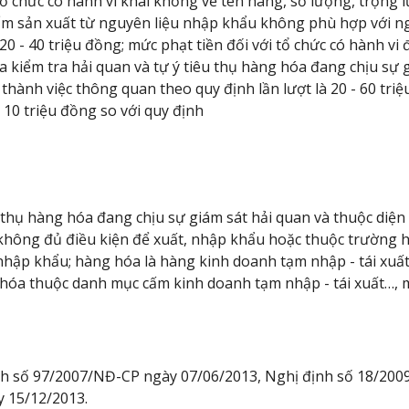
 tổ chức có hành vi khai khống về tên hàng, số lượng, trọng
ẩm sản xuất từ nguyên liệu nhập khẩu không phù hợp với n
 20 - 40 triệu đồng; mức phạt tiền đối với tổ chức có hành v
a kiểm tra hải quan và tự ý tiêu thụ hàng hóa đang chịu sự 
hành việc thông quan theo quy định lần lượt là 20 - 60 triệu
- 10 triệu đồng so với quy định
êu thụ hàng hóa đang chịu sự giám sát hải quan và thuộc diệ
hông đủ điều kiện để xuất, nhập khẩu hoặc thuộc trường h
nhập khẩu; hàng hóa là hàng kinh doanh tạm nhập - tái xuất
óa thuộc danh mục cấm kinh doanh tạm nhập - tái xuất…, mứ
nh số 97/2007/NĐ-CP ngày 07/06/2013, Nghị định số 18/20
y 15/12/2013.