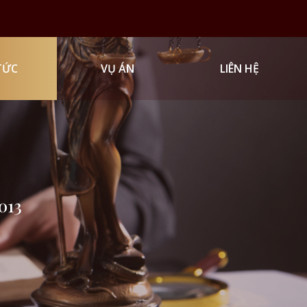
TỨC
VỤ ÁN
LIÊN HỆ
2013