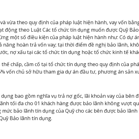
và vừa theo quy định của pháp luật hiện hành, vay vốn bằng
ạt động theo Luật Các tổ chức tín dụng muốn được Quỹ Bảo 
 ứng một số điều kiện của pháp luật hiện hành như: Có dự 
ả năng hoàn trả vốn vay; tại thời điểm đề nghị bảo lãnh, k
c, nợ xấu tại các tổ chức tín dụng hoặc tổ chức kinh tế khá
ản thế chấp, cầm cố tại tổ chức tín dụng theo quy định của ph
 15% vốn chủ sở hữu tham gia dự án đầu tư, phương án sản x
 dụng bao gồm nghĩa vụ trả nợ gốc, lãi khoản vay của bên 
lãnh tối đa cho 01 khách hàng được bảo lãnh không vượt q
 mức bảo lãnh tín dụng của Quỹ cho các bên được bảo lãnh 
 Quỹ Bảo lãnh tín dụng.