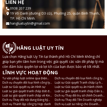
LIÊN HỆ
0938 207 239
19 Võ Oanh (đường D3 cũ), Phường 25, quận Bình Thạnh,
TP. Hồ Chí Minh.
hangluatuytin@gmail.com
HÃNG LUẬT UY TÍN
Lựa chọn Hãng luật Uy Tín tại thành phố Hồ Chí Minh không chỉ
giúp bạn yên tâm hơn trong việc giải quyết các vấn đề pháp lý mà
còn đảm bảo quyền lợi và lợi ích của bạn được bảo vệ tốt nhất.
LĨNH VỰC HOẠT ĐỘNG
Tư vấn pháp luật online qua Điện
Dịch vụ chuyển đổi loại hình công ty
thoại, Zalo
Dịch vụ chuyển đổi loại hình công ty
TNHH 2 thành viên thành công ty
Luật sư Giải quyết Tranh chấp Ly hôn
TNHH thành công ty Cổ phần và
Luật sư Giải quyết vụ án Hình sự
TNHH 1 thành viên
và Tài sản
Luật sư Giải quyết vụ án Hành chính
ngược lại
Luật sư giải quyết tranh chấp Đất đai
Luật sư giải quyết tranh chấp Dân sự
- Nhà ở
Luật sư giải quyết tranh chấp về Kinh
- Thừa kế
Dịch vụ Thay đổi trụ sở chính Doanh
tế
Dịch vụ Thay đổi nội dung Đăng ký
nghiệp
Dịch vụ Thay đổi Tên Doanh nghiệp
Doanh nghiệp
Dịch vụ Thành lập công ty Hợp danh
Dịch vụ Luật sư riêng cho Doanh