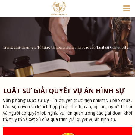
Trang chủ
/
Tham gia Tố tụng tại Tòa án nhân dân các cấp
/
Luật sư Giải quyết vụ án Hình sự
LUẬT SƯ GIẢI QUYẾT VỤ ÁN HÌNH SỰ
Văn phòng Luật sư Uy Tín
chuyên thực hiện nhiệm vụ bào chữa,
bảo vệ quyền và lợi ích hợp pháp cho bị can, bị cáo, người bị hại
và người có quyền lợi, nghĩa vụ liên quan trong các giai đoạn khởi
tố, truy tố và xét xử của quá trình giải quyết vụ án hình sự.