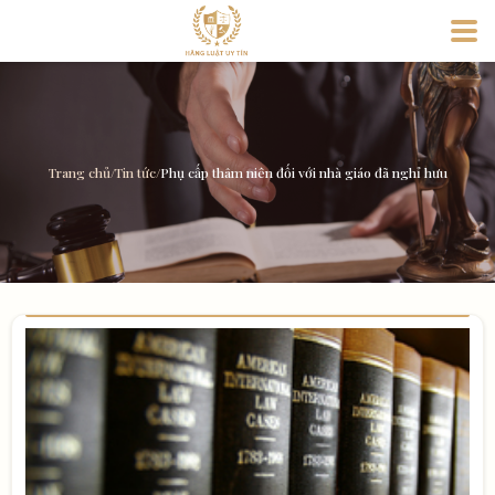
Trang chủ
/
Tin tức
/
Phụ cấp thâm niên đối với nhà giáo đã nghỉ hưu