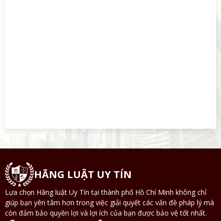
HÃNG LUẬT UY TÍN
Lựa chọn Hãng luật Uy Tín tại thành phố Hồ Chí Minh không chỉ
giúp bạn yên tâm hơn trong việc giải quyết các vấn đề pháp lý mà
còn đảm bảo quyền lợi và lợi ích của bạn được bảo vệ tốt nhất.