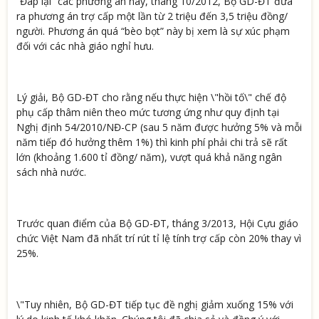
“Đáp lại” các phương án này, tháng 10/2012, Bộ GD-ĐT đưa
ra phương án trợ cấp một lần từ 2 triệu đến 3,5 triệu đồng/
người. Phương án quá “bèo bọt” này bị xem là sự xúc phạm
đối với các nhà giáo nghỉ hưu.
Lý giải, Bộ GD-ĐT cho rằng nếu thực hiện \"hồi tố\" chế độ
phụ cấp thâm niên theo mức tương ứng như quy định tại
Nghị định 54/2010/NĐ-CP (sau 5 năm được hưởng 5% và mỗi
năm tiếp đó hưởng thêm 1%) thì kinh phí phải chi trả sẽ rất
lớn (khoảng 1.600 tỉ đồng/ năm), vượt quá khả năng ngân
sách nhà nước.
Trước quan điểm của Bộ GD-ĐT, tháng 3/2013, Hội Cựu giáo
chức Việt Nam đã nhất trí rút tỉ lệ tính trợ cấp còn 20% thay vì
25%.
\"Tuy nhiên, Bộ GD-ĐT tiếp tục đề nghị giảm xuống 15% với