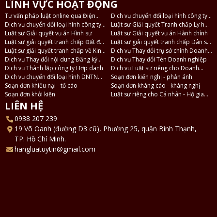
LĨNH VỰC HOẠT ĐỘNG
Tư vấn pháp luật online qua Điện
Dịch vụ chuyển đổi loại hình công ty
thoại, Zalo
Dịch vụ chuyển đổi loại hình công ty
TNHH 2 thành viên thành công ty
Luật sư Giải quyết Tranh chấp Ly hôn
TNHH thành công ty Cổ phần và
Luật sư Giải quyết vụ án Hình sự
TNHH 1 thành viên
và Tài sản
Luật sư Giải quyết vụ án Hành chính
ngược lại
Luật sư giải quyết tranh chấp Đất đai
Luật sư giải quyết tranh chấp Dân sự
- Nhà ở
Luật sư giải quyết tranh chấp về Kinh
- Thừa kế
Dịch vụ Thay đổi trụ sở chính Doanh
tế
Dịch vụ Thay đổi nội dung Đăng ký
nghiệp
Dịch vụ Thay đổi Tên Doanh nghiệp
Doanh nghiệp
Dịch vụ Thành lập công ty Hợp danh
Dịch vụ Luật sư riêng cho Doanh
Dịch vụ chuyển đổi loại hình DNTN
nghiệp
Soạn đơn kiến nghị - phản ánh
thành Công ty TNHH
Soạn đơn khiếu nại - tố cáo
Soạn đơn kháng cáo - kháng nghị
Soạn đơn khởi kiện
Luật sư riêng cho Cá nhân - Hộ gia
đình
LIÊN HỆ
0938 207 239
19 Võ Oanh (đường D3 cũ), Phường 25, quận Bình Thạnh,
TP. Hồ Chí Minh.
hangluatuytin@gmail.com