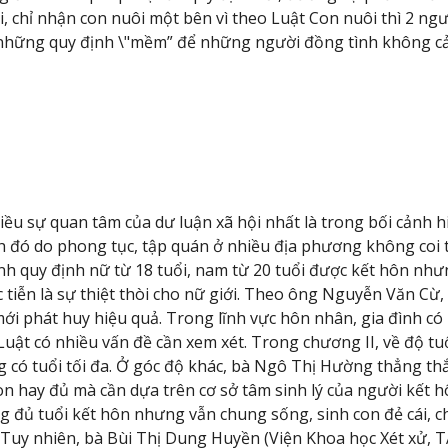
ái, chỉ nhận con nuôi một bên vì theo Luật Con nuôi thì 2 ng
 những quy định \"mềm” để những người đồng tình không cảm
ều sự quan tâm của dư luận xã hội nhất là trong bối cảnh hiệ
nh đó do phong tục, tập quán ở nhiều địa phương không coi
h quy định nữ từ 18 tuổi, nam từ 20 tuổi được kết hôn nhưn
 tiễn là sự thiệt thòi cho nữ giới. Theo ông Nguyễn Văn Cừ,
mới phát huy hiệu quả. Trong lĩnh vực hôn nhân, gia đình có
uật có nhiều vấn đề cần xem xét. Trong chương II, về độ tuổ
ng có tuổi tối đa. Ở góc độ khác, bà Ngô Thị Hường thẳng th
n hay đủ mà cần dựa trên cơ sở tâm sinh lý của người kết 
đủ tuổi kết hôn nhưng vẫn chung sống, sinh con đẻ cái, chí
. Tuy nhiên, bà Bùi Thị Dung Huyền (Viện Khoa học Xét xử, 