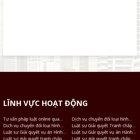
LĨNH VỰC HOẠT ĐỘNG
Tư vấn pháp luật online qua
Dịch vụ chuyển đổi loại hình
Điện thoại, Zalo
Dịch vụ chuyển đổi loại hình
công ty TNHH 2 thành viên
Luật sư Giải quyết Tranh chấp
công ty TNHH thành công ty Cổ
Luật sư Giải quyết vụ án Hình
thành công ty TNHH 1 thành
Ly hôn và Tài sản
Luật sư Giải quyết vụ án Hành
phần và ngược lại
sự
Luật sư giải quyết tranh chấp
viên
chính
Luật sư giải quyết tranh chấp