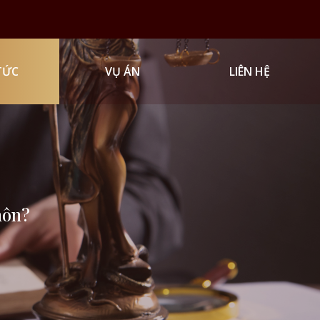
TỨC
VỤ ÁN
LIÊN HỆ
hôn?