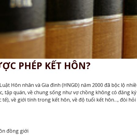
ƯỢC PHÉP KẾT HÔN?
Luật Hôn nhân và Gia đình (HNGĐ) năm 2000 đã bộc lộ nhiều
c, tập quán, về chung sống như vợ chồng không có đăng ký 
ế), về giới tính trong kết hôn, về độ tuổi kết hôn…, đòi hỏ
hôn đồng giới