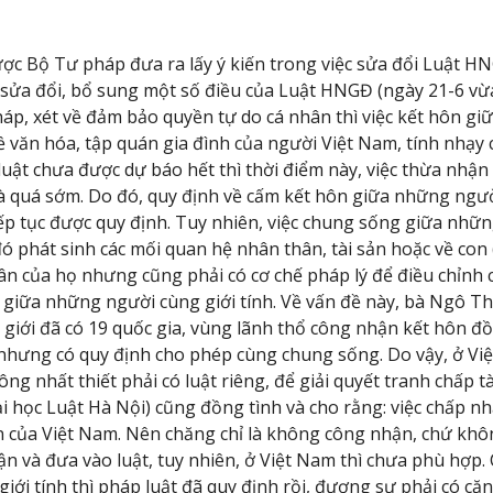
c Bộ Tư pháp đưa ra lấy ý kiến trong việc sửa đổi Luật H
 sửa đổi, bổ sung một số điều của Luật HNGĐ (ngày 21-6 vừa
pháp, xét về đảm bảo quyền tự do cá nhân thì việc kết hôn g
văn hóa, tập quán gia đình của người Việt Nam, tính nhạy 
luật chưa được dự báo hết thì thời điểm này, việc thừa nhận
à quá sớm. Do đó, quy định về cấm kết hôn giữa những người
p tục được quy định. Tuy nhiên, việc chung sống giữa những
đó phát sinh các mối quan hệ nhân thân, tài sản hoặc về con
 của họ nhưng cũng phải có cơ chế pháp lý để điều chỉnh c
 giữa những người cùng giới tính. Về vấn đề này, bà Ngô T
ế giới đã có 19 quốc gia, vùng lãnh thổ công nhận kết hôn đ
nhưng có quy định cho phép cùng chung sống. Do vậy, ở Vi
g nhất thiết phải có luật riêng, để giải quyết tranh chấp t
 học Luật Hà Nội) cũng đồng tình và cho rằng: việc chấp n
n của Việt Nam. Nên chăng chỉ là không công nhận, chứ khôn
ận và đưa vào luật, tuy nhiên, ở Việt Nam thì chưa phù hợp.
ới tính thì pháp luật đã quy định rồi, đương sự phải có că