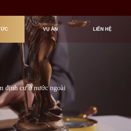
TỨC
VỤ ÁN
LIÊN HỆ
 Nam định cư ở nước ngoài