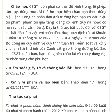
-
Chào hỏi:
CSGT luôn phải có thái độ kính trọng, lễ phép,
tận tụy, đúng mực. Vì thế họ thực hiện chào bạn theo đúng
hiệu lệnh Công an nhân dân (trừ trường hợp bạn có dấu hiệu
tội phạm, phạm tội quả tang, đang có lệnh truy nã hoặc có
hành vi thiếu văn hóa...). Đây là thủ tục bắt buộc đối với CSGT
khi bắt đầu làm việc với nhân dân, được quy định rõ tại Khoản
1 điều 10 Thông tư số 60/2009/TT-BCA ngày 29/10/2009 của
Bộ Công an quy định về quy trình tuần tra, kiểm soát và xử lý
vi phạm hành chính của Cảnh sát giao thông đường bộ. Sau
khi CSGT chào bạn, bạn cũng nên chào lại và chú ý dùng đại
từ nhân xưng cho phù hợp.
-
Kiểm soát giấy tờ và thông báo lỗi
: Theo điều 16 Thông
tư 65/2012/TT-BCA
-
Xử lý vi phạm và lập biên bản:
Theo điều 17 Thông
tư 65/2012/TT-BCA
-
Thủ tục xử phạt:
Xử phạt vi phạm hành chính không lập biên bản:
Điều 56 Luật
Xử phạt vi phạm hành chính 2012: Xử phạt vi phạm hành chính