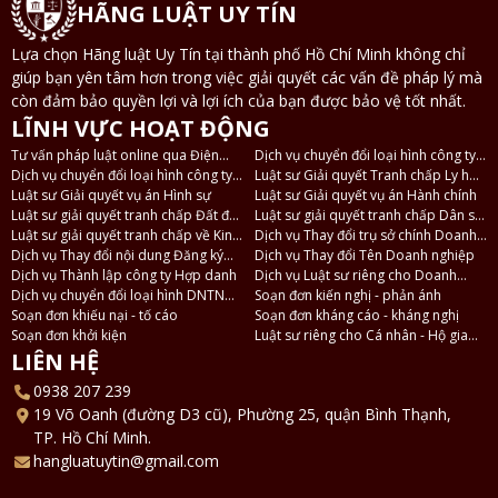
HÃNG LUẬT UY TÍN
Lựa chọn Hãng luật Uy Tín tại thành phố Hồ Chí Minh không chỉ
giúp bạn yên tâm hơn trong việc giải quyết các vấn đề pháp lý mà
còn đảm bảo quyền lợi và lợi ích của bạn được bảo vệ tốt nhất.
LĨNH VỰC HOẠT ĐỘNG
Tư vấn pháp luật online qua Điện
Dịch vụ chuyển đổi loại hình công ty
thoại, Zalo
Dịch vụ chuyển đổi loại hình công ty
TNHH 2 thành viên thành công ty
Luật sư Giải quyết Tranh chấp Ly hôn
TNHH thành công ty Cổ phần và
Luật sư Giải quyết vụ án Hình sự
TNHH 1 thành viên
và Tài sản
Luật sư Giải quyết vụ án Hành chính
ngược lại
Luật sư giải quyết tranh chấp Đất đai
Luật sư giải quyết tranh chấp Dân sự
- Nhà ở
Luật sư giải quyết tranh chấp về Kinh
- Thừa kế
Dịch vụ Thay đổi trụ sở chính Doanh
tế
Dịch vụ Thay đổi nội dung Đăng ký
nghiệp
Dịch vụ Thay đổi Tên Doanh nghiệp
Doanh nghiệp
Dịch vụ Thành lập công ty Hợp danh
Dịch vụ Luật sư riêng cho Doanh
Dịch vụ chuyển đổi loại hình DNTN
nghiệp
Soạn đơn kiến nghị - phản ánh
thành Công ty TNHH
Soạn đơn khiếu nại - tố cáo
Soạn đơn kháng cáo - kháng nghị
Soạn đơn khởi kiện
Luật sư riêng cho Cá nhân - Hộ gia
đình
LIÊN HỆ
0938 207 239
19 Võ Oanh (đường D3 cũ), Phường 25, quận Bình Thạnh,
TP. Hồ Chí Minh.
hangluatuytin@gmail.com