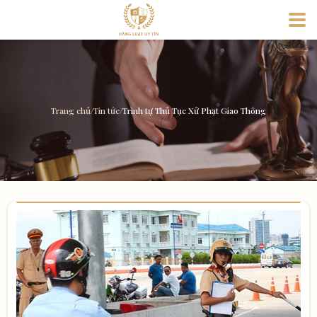
Trang chủ
/
Tin tức
/
Trình tự Thủ Tục Xử Phạt Giao Thông