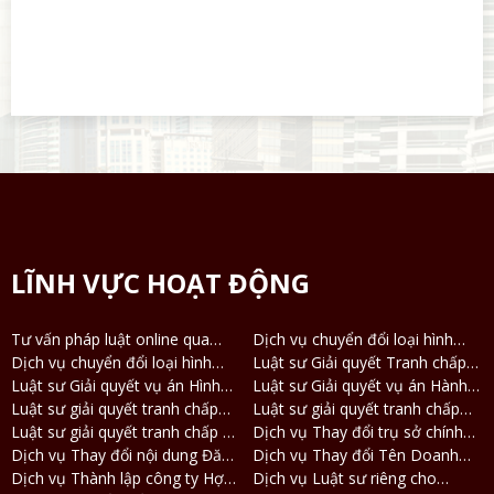
LĨNH VỰC HOẠT ĐỘNG
Tư vấn pháp luật online qua
Dịch vụ chuyển đổi loại hình
Điện thoại, Zalo
Dịch vụ chuyển đổi loại hình
công ty TNHH 2 thành viên
Luật sư Giải quyết Tranh chấp
công ty TNHH thành công ty Cổ
Luật sư Giải quyết vụ án Hình
thành công ty TNHH 1 thành
Ly hôn và Tài sản
Luật sư Giải quyết vụ án Hành
phần và ngược lại
sự
Luật sư giải quyết tranh chấp
viên
chính
Luật sư giải quyết tranh chấp
Đất đai - Nhà ở
Luật sư giải quyết tranh chấp về
Dân sự - Thừa kế
Dịch vụ Thay đổi trụ sở chính
Kinh tế
Dịch vụ Thay đổi nội dung Đăng
Doanh nghiệp
Dịch vụ Thay đổi Tên Doanh
ký Doanh nghiệp
Dịch vụ Thành lập công ty Hợp
nghiệp
Dịch vụ Luật sư riêng cho