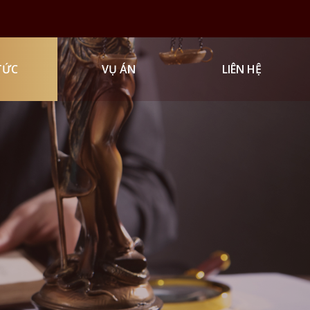
TỨC
VỤ ÁN
LIÊN HỆ