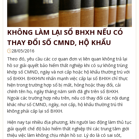
KHÔNG LÀM LẠI SỔ BHXH NẾU CÓ
THAY ĐỔI SỐ CMND, HỘ KHẨU
28/05/2016
Theo đó, yêu cầu các cơ quan đơn vị liên quan không trả lại
hồ sơ giải quyết bảo hiểm thất nghiệp khi có sự không trùng
khớp số CMND, ngày và nơi cấp hoặc hộ khẩu thường trú với
sổ BHXH. BHXHVN nhấn mạnh việc cấp lại sổ BHXH chỉ thực
hiện trong trường hợp sổ bị mất, hỏng hoặc thay đổi, cải
chính tên họ, ngày tháng năm sinh đã ghi trên sổ BHXH.
Ngoài các trường hợp nêu trên, nếu có thay đổi các nội dung
khác như số CMND, ngày, nơi cấp, hộ khẩu thường trú thì
không phải cấp lại sổ BHXH.
Hiện nay tại nhiều địa phương, khi người lao động làm thủ tục
giải quyết chế độ bảo hiểm thất nghiệp thì các trung tâm giới
thiệu việc làm không chịu nhận hồ sơ. Lý do là có sai sót,