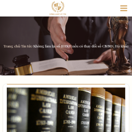
Trang chủ
/
Tin tức
/
Không làm lại sổ BHXH nếu có thay đổi số CMND, Hộ khẩu