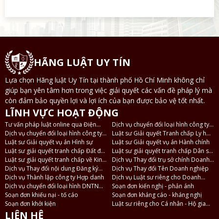
HÃNG LUẬT UY TÍN
Lựa chọn Hãng luật Uy Tín tại thành phố Hồ Chí Minh không chỉ
giúp bạn yên tâm hơn trong việc giải quyết các vấn đề pháp lý mà
còn đảm bảo quyền lợi và lợi ích của bạn được bảo vệ tốt nhất.
LĨNH VỰC HOẠT ĐỘNG
Tư vấn pháp luật online qua Điện
Dịch vụ chuyển đổi loại hình công ty
thoại, Zalo
Dịch vụ chuyển đổi loại hình công ty
TNHH 2 thành viên thành công ty
Luật sư Giải quyết Tranh chấp Ly hôn
TNHH thành công ty Cổ phần và
Luật sư Giải quyết vụ án Hình sự
TNHH 1 thành viên
và Tài sản
Luật sư Giải quyết vụ án Hành chính
ngược lại
Luật sư giải quyết tranh chấp Đất đai
Luật sư giải quyết tranh chấp Dân sự
- Nhà ở
Luật sư giải quyết tranh chấp về Kinh
- Thừa kế
Dịch vụ Thay đổi trụ sở chính Doanh
tế
Dịch vụ Thay đổi nội dung Đăng ký
nghiệp
Dịch vụ Thay đổi Tên Doanh nghiệp
Doanh nghiệp
Dịch vụ Thành lập công ty Hợp danh
Dịch vụ Luật sư riêng cho Doanh
Dịch vụ chuyển đổi loại hình DNTN
nghiệp
Soạn đơn kiến nghị - phản ánh
thành Công ty TNHH
Soạn đơn khiếu nại - tố cáo
Soạn đơn kháng cáo - kháng nghị
Soạn đơn khởi kiện
Luật sư riêng cho Cá nhân - Hộ gia
đình
LIÊN HỆ