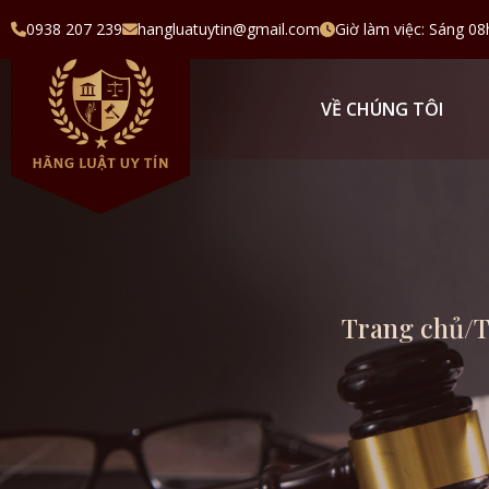
0938 207 239
hangluatuytin@gmail.com
Giờ làm việc: Sáng 08
VỀ CHÚNG TÔI
Trang chủ
/
T