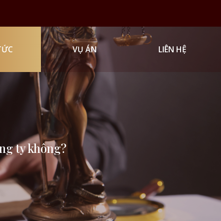
TỨC
VỤ ÁN
LIÊN HỆ
ông ty không?