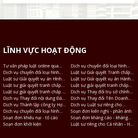
LĨNH VỰC HOẠT ĐỘNG
Tư vấn pháp luật online qua
Dịch vụ chuyển đổi loại hình
Điện thoại, Zalo
Dịch vụ chuyển đổi loại hình
công ty TNHH 2 thành viên
Luật sư Giải quyết Tranh chấp
công ty TNHH thành công ty Cổ
Luật sư Giải quyết vụ án Hình
thành công ty TNHH 1 thành
Ly hôn và Tài sản
Luật sư Giải quyết vụ án Hành
phần và ngược lại
sự
Luật sư giải quyết tranh chấp
viên
chính
Luật sư giải quyết tranh chấp
Đất đai - Nhà ở
Luật sư giải quyết tranh chấp về
Dân sự - Thừa kế
Dịch vụ Thay đổi trụ sở chính
Kinh tế
Dịch vụ Thay đổi nội dung Đăng
Doanh nghiệp
Dịch vụ Thay đổi Tên Doanh
ký Doanh nghiệp
Dịch vụ Thành lập công ty Hợp
nghiệp
Dịch vụ Luật sư riêng cho
danh
Dịch vụ chuyển đổi loại hình
Doanh nghiệp
Soạn đơn kiến nghị - phản ánh
DNTN thành Công ty TNHH
Soạn đơn khiếu nại - tố cáo
Soạn đơn kháng cáo - kháng
Soạn đơn khởi kiện
nghị
Luật sư riêng cho Cá nhân - Hộ
gia đình