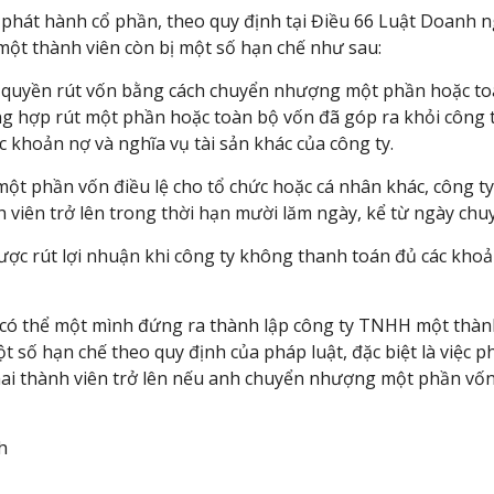
phát hành cổ phần, theo quy định tại Điều 66 Luật Doanh n
một thành viên còn bị một số hạn chế như sau:
c quyền rút vốn bằng cách chuyển nhượng một phần hoặc toà
g hợp rút một phần hoặc toàn bộ vốn đã góp ra khỏi công ty
ác khoản nợ và nghĩa vụ tài sản khác của công ty.
 phần vốn điều lệ cho tổ chức hoặc cá nhân khác, công ty
 viên trở lên trong thời hạn mười lăm ngày, kể từ ngày ch
ợc rút lợi nhuận khi công ty không thanh toán đủ các khoản
h có thể một mình đứng ra thành lập công ty TNHH một thành
t số hạn chế theo quy định của pháp luật, đặc biệt là việc p
i thành viên trở lên nếu anh chuyển nhượng một phần vốn đ
h