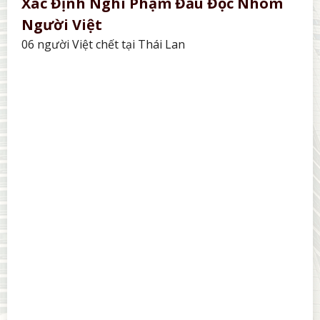
Xác Định Nghi Phạm Đầu Độc Nhóm
Người Việt
06 người Việt chết tại Thái Lan