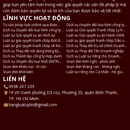
giúp bạn yên tâm hơn trong việc giải quyết các vấn đề pháp lý mà
còn đảm bảo quyền lợi và lợi ích của bạn được bảo vệ tốt nhất.
LĨNH VỰC HOẠT ĐỘNG
Tư vấn pháp luật online qua Điện
Dịch vụ chuyển đổi loại hình công ty
thoại, Zalo
Dịch vụ chuyển đổi loại hình công ty
TNHH 2 thành viên thành công ty
Luật sư Giải quyết Tranh chấp Ly hôn
TNHH thành công ty Cổ phần và
Luật sư Giải quyết vụ án Hình sự
TNHH 1 thành viên
và Tài sản
Luật sư Giải quyết vụ án Hành chính
ngược lại
Luật sư giải quyết tranh chấp Đất đai
Luật sư giải quyết tranh chấp Dân sự
- Nhà ở
Luật sư giải quyết tranh chấp về Kinh
- Thừa kế
Dịch vụ Thay đổi trụ sở chính Doanh
tế
Dịch vụ Thay đổi nội dung Đăng ký
nghiệp
Dịch vụ Thay đổi Tên Doanh nghiệp
Doanh nghiệp
Dịch vụ Thành lập công ty Hợp danh
Dịch vụ Luật sư riêng cho Doanh
Dịch vụ chuyển đổi loại hình DNTN
nghiệp
Soạn đơn kiến nghị - phản ánh
thành Công ty TNHH
Soạn đơn khiếu nại - tố cáo
Soạn đơn kháng cáo - kháng nghị
Soạn đơn khởi kiện
Luật sư riêng cho Cá nhân - Hộ gia
đình
LIÊN HỆ
0938 207 239
19 Võ Oanh (đường D3 cũ), Phường 25, quận Bình Thạnh,
TP. Hồ Chí Minh.
hangluatuytin@gmail.com