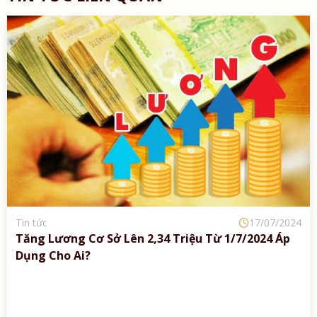
Tin tức
Chi Phí 
Đại Chún
17/07/2024
Báo Chịu
g Cơ Sở Lên 2,34 Triệu Từ 1/7/2024 Áp
 Ai?