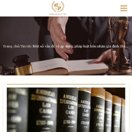
Trang chủ
/
Tin tức
/
Một số vấn đề về áp dụng pháp luật hôn nhân gia đình (Bài 2): Chia tài sản chung trong thời kỳ hôn nhân đang tồn tại