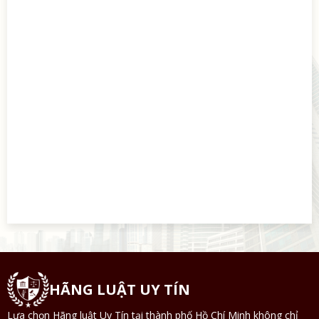
HÃNG LUẬT UY TÍN
Lựa chọn Hãng luật Uy Tín tại thành phố Hồ Chí Minh không chỉ