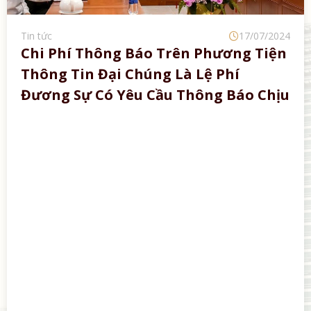
/2024
iện
hịu
Tin tức
17/07
Xác Định Nghi Phạm Đầu Độc Nhó
Người Việt
06 người Việt chết tại Thái Lan