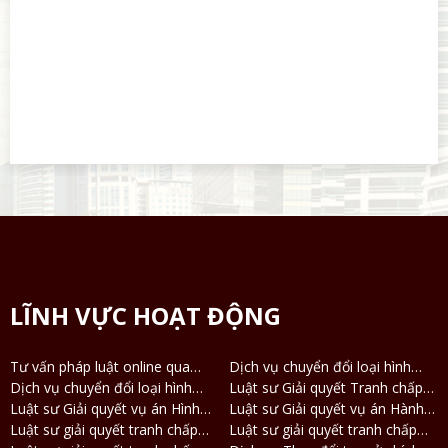
LĨNH VỰC HOẠT ĐỘNG
Tư vấn pháp luật online qua
Dịch vụ chuyển đổi loại hình
Điện thoại, Zalo
Dịch vụ chuyển đổi loại hình
công ty TNHH 2 thành viên
Luật sư Giải quyết Tranh chấp
công ty TNHH thành công ty Cổ
Luật sư Giải quyết vụ án Hình
thành công ty TNHH 1 thành
Ly hôn và Tài sản
Luật sư Giải quyết vụ án Hành
phần và ngược lại
sự
Luật sư giải quyết tranh chấp
viên
chính
Luật sư giải quyết tranh chấp