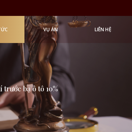
TỨC
VỤ ÁN
LIÊN HỆ
 trước bạ ô tô 10%