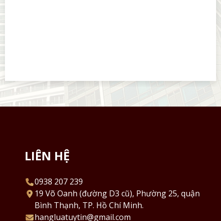
bình quân của người có nghĩa vụ cấp dưỡng tr
06 tháng liền kề”.
LIÊN HỆ
0938 207 239
19 Võ Oanh (đường D3 cũ), Phường 25, quận
Bình Thạnh, TP. Hồ Chí Minh.
hangluatuytin@gmail.com